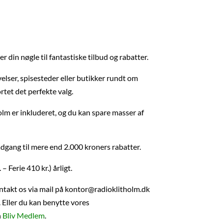
r din nøgle til fantastiske tilbud og rabatter.
elser, spisesteder eller butikker rundt om
rtet det perfekte valg.
m er inkluderet, og du kan spare masser af
 adgang til mere end 2.000 kroners rabatter.
 – Ferie 410 kr.) årligt.
ontakt os via mail på kontor@radioklitholm.dk
4. Eller du kan benytte vores
n
Bliv Medlem
.