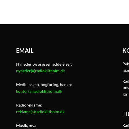
EMAIL
K
Rek
Nyheder og pressemeddelelser:
man
nyheder(a)radioklitholm.dk
Rad
Medlemskab, bogføring, banko:
ons
kontor(a)radioklitholm.dk
lør
Radioreklame:
reklame(a)radioklitholm.dk
T
Rad
Musik, mv.: