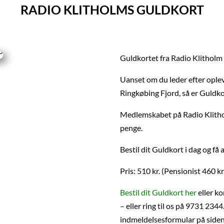
RADIO KLITHOLMS GULDKORT
Guldkortet fra Radio Klitholm e
Uanset om du leder efter oplev
Ringkøbing Fjord, så er Guldko
Medlemskabet på Radio Klithol
penge.
Bestil dit Guldkort i dag og få
Pris: 510 kr. (Pensionist 460 kr.
Bestil dit Guldkort her
eller k
– eller ring til os på 9731 234
indmeldelsesformular på side